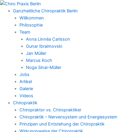
Zum
Inhalt
Ganzheitliche Chiropraktik Berlin
springen
Willkommen
Philosophie
Team
Anna Linnéa Carlsson
Gunar Ibraimovski
Jan Müller
Marcus Koch
Noga Sinai-Müller
Jobs
Artikel
Galerie
Videos
Chiropraktik
Chiropraktor vs. Chiropraktiker
Chiropraktik – Nervensystem und Energiesystem
Prinzipen und Entstehung der Chiropraktik
Wirkungsweise der Chiropraktik